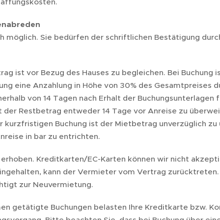
affungskosten.
enabreden
ch möglich. Sie bedürfen der schriftlichen Bestätigung dur
ag ist vor Bezug des Hauses zu begleichen. Bei Buchung is
ung eine Anzahlung in Höhe von 30% des Gesamtpreises d
nnerhalb von 14 Tagen nach Erhalt der Buchungsunterlagen f
t der Restbetrag entweder 14 Tage vor Anreise zu überweis
er kurzfristigen Buchung ist der Mietbetrag unverzüglich z
reise in bar zu entrichten.
t erhoben. Kreditkarten/EC-Karten können wir nicht akzept
eingehalten, kann der Vermieter vom Vertrag zurücktreten. 
chtigt zur Neuvermietung.
en getätigte Buchungen belasten Ihre Kreditkarte bzw. Ko
gsvorgang. Bitte beachten Sie, dass bei Buchung über eine