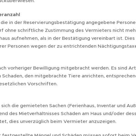
ücküberwiesen.
eranzahl
n die in der Reservierungsbestätigung angegebene Persone
arf ohne schriftliche Zustimmung des Vermieters nicht me
haus aufnehmen, als in der Bestätigung vereinbart ist. Dies
er Personen wegen der zu entrichtenden Nächtigungstax
ach vorheriger Bewilligung mitgebracht werden. Es sind A
n Schaden, den mitgebrachte Tiere anrichten, entsprechen
esetzlichen Vorschriften.
t sich die gemieteten Sachen (Ferienhaus, Inventar und Auß
nd des Mietverhältnisses Schäden am Haus und/oder desse
chtet, dies unverzüglich beim Vermieter anzuzeigen.
ft festgestellte Mängel und Schäden müssen sofort beim 