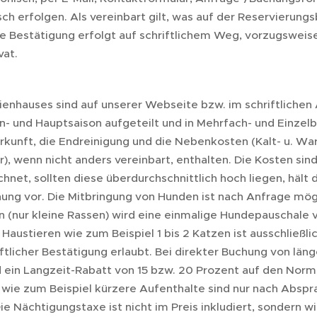
ch erfolgen. Als vereinbart gilt, was auf der Reservierung
e Bestätigung erfolgt auf schriftlichem Weg, vorzugsweise 
vat.
e
ienhauses sind auf unserer Webseite bzw. im schriftliche
en- und Hauptsaison aufgeteilt und in Mehrfach- und Einzel
erkunft, die Endreinigung und die Nebenkosten (Kalt- u. W
), wenn nicht anders vereinbart, enthalten. Die Kosten sind
net, sollten diese überdurchschnittlich hoch liegen, hält 
ung vor. Die Mitbringung von Hunden ist nach Anfrage mögli
n (nur kleine Rassen) wird eine einmalige Hundepauschale 
austieren wie zum Beispiel 1 bis 2 Katzen ist ausschließli
ftlicher Bestätigung erlaubt. Bei direkter Buchung von län
 ein Langzeit-Rabatt von 15 bzw. 20 Prozent auf den Norm
ie zum Beispiel kürzere Aufenthalte sind nur nach Abspra
ie Nächtigungstaxe ist nicht im Preis inkludiert, sondern w