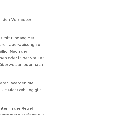
ch den Vermieter.
t mit Eingang der
urch Überweisung zu
ällig. Nach der
en oder in bar vor Ort
u überweisen oder nach
ieren. Werden die
Die Nichtzahlung gilt
nten in der Regel
 Internetplattform wir