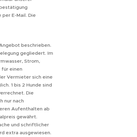
sbestätigung
per E-Mail. Die
n Angebot beschrieben.
belegung gegliedert. Im
armwasser, Strom,
 für einen
der Vermieter sich eine
ch. 1 bis 2 Hunde sind
verrechnet. Die
ch nur nach
geren Aufenthalten ab
alpreis gewährt.
che und schriftlicher
ird extra ausgewiesen.