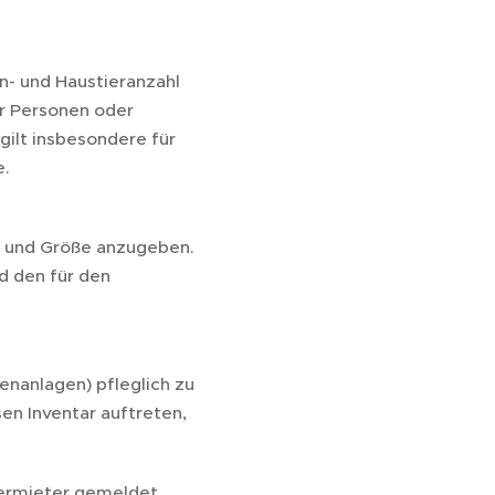
n- und Haustieranzahl
hr Personen oder
 gilt insbesondere für
e.
rt und Größe anzugeben.
d den für den
enanlagen) pfleglich zu
n Inventar auftreten,
Vermieter gemeldet