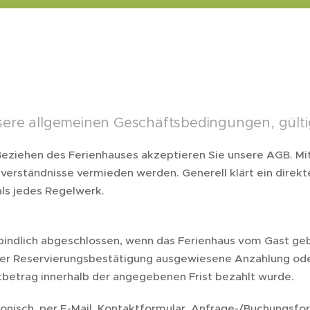
nsere allgemeinen Geschäftsbedingungen, gülti
eziehen des Ferienhauses akzeptieren Sie unsere AGB. Mi
verständnisse vermieden werden. Generell klärt ein direk
ls jedes Regelwerk.
erbindlich abgeschlossen, wenn das Ferienhaus vom Gast g
der Reservierungsbestätigung ausgewiesene Anzahlung oder
etrag innerhalb der angegebenen Frist bezahlt wurde.
onisch, per E-Mail, Kontaktformular, Anfrage-/Buchungsfo