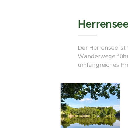
Herrensee
Der Herrensee is
Wanderwege führe
umfangreiches Fre