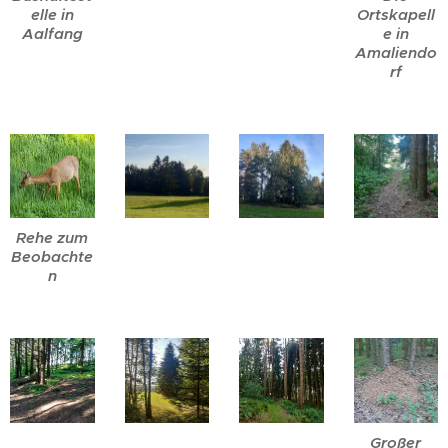
elle in
Ortskapell
Aalfang
e in
Amaliendo
rf
Rehe zum
Beobachte
n
Großer