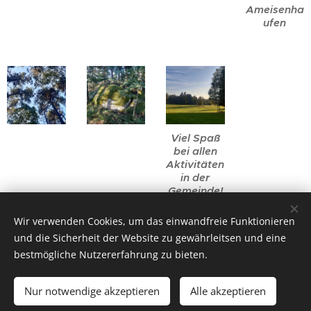
Ameisenha
ufen
Viel Spaß
bei allen
Aktivitäten
in der
Gemeinde!
Wir verwenden Cookies, um das einwandfreie Funktionieren
und die Sicherheit der Website zu gewährleitsen und eine
bestmögliche Nutzererfahrung zu bieten.
Impressum
Datenschutz
AGB
Hausordnung
WLAN-
Nutzungsvereinbarung
Kontakt
ANFRAGEN/BUCHEN
Nur notwendige akzeptieren
Alle akzeptieren