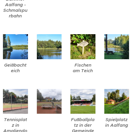
Aalfang -
Schmalspu
rbahn
Geißbacht
Fischen
eich
am Teich
Tennisplat
Fußballpla
Spielplatz
z in
tz in der
in Aalfang
Amaliendo
Gemeinde