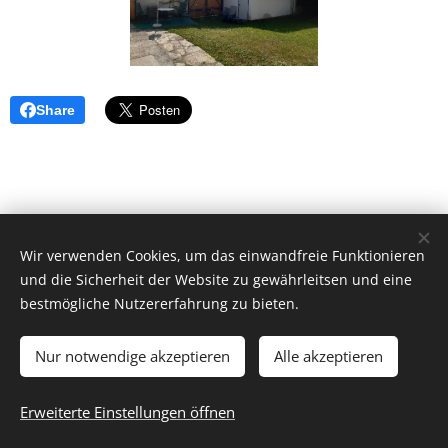
Share
Wir verwenden Cookies, um das einwandfreie Funktionieren
und die Sicherheit der Website zu gewährleitsen und eine
bestmögliche Nutzererfahrung zu bieten.
Impressum
Datenschutz
AGB
Hausordnung
WLAN-
Nutzungsvereinbarung
Kontakt
ANFRAGEN/BUCHEN
Nur notwendige akzeptieren
Alle akzeptieren
© 2020-2026 Ferienhaus Leopold
Erweiterte Einstellungen öffnen
Cookies