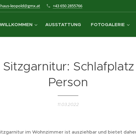
nhaus-leopold@gmx.at
+43 650 2855766
WILLKOMMEN
AUSSTATTUNG
FOTOGALERIE
Sitzgarnitur: Schlafplatz 
Person
11.03.2022
itzgarnitur im Wohnzimmer ist ausziehbar und bietet dahe