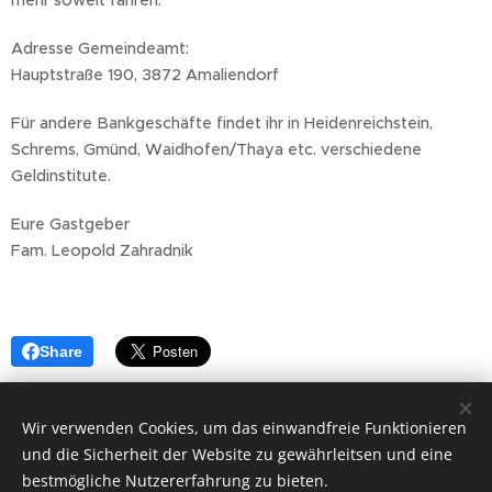
Adresse Gemeindeamt:
Hauptstraße 190, 3872 Amaliendorf
Für andere Bankgeschäfte findet ihr in Heidenreichstein,
Schrems, Gmünd, Waidhofen/Thaya etc. verschiedene
Geldinstitute.
Eure Gastgeber
Fam. Leopold Zahradnik
Share
Wir verwenden Cookies, um das einwandfreie Funktionieren
und die Sicherheit der Website zu gewährleitsen und eine
bestmögliche Nutzererfahrung zu bieten.
Impressum
Datenschutz
AGB
Hausordnung
WLAN-