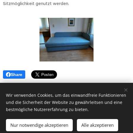
Sitzmöglichkeit genutzt werden.
Share
Wir verwenden Cookies, um das einwandfreie Funktionieren
und die Sicherheit der Website zu gewährleitsen und eine
bestmögliche Nutzererfahrung zu bieten.
Impressum
Datenschutz
AGB
Hausordnung
WLAN-
Nutzungsvereinbarung
Kontakt
ANFRAGEN/BUCHEN
Nur notwendige akzeptieren
Alle akzeptieren